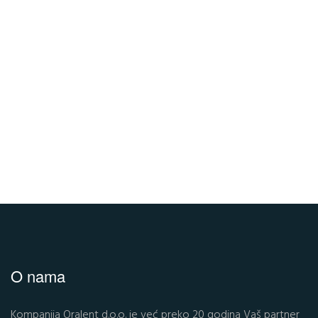
O nama
Kompanija Oralent d.o.o. je već preko 20 godina Vaš partner