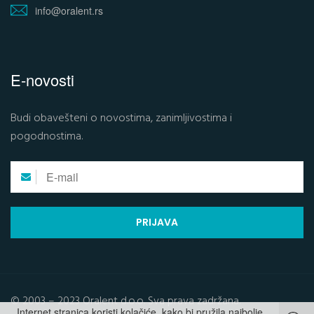
info@oralent.rs
E-novosti
Budi obavešteni o novostima, zanimljivostima i
pogodnostima.
PRIJAVA
© 2003 – 2023 Oralent d.o.o. Sva prava zadržana.
Internet stranica koristi kolačiće, kako bi pružila najbolje